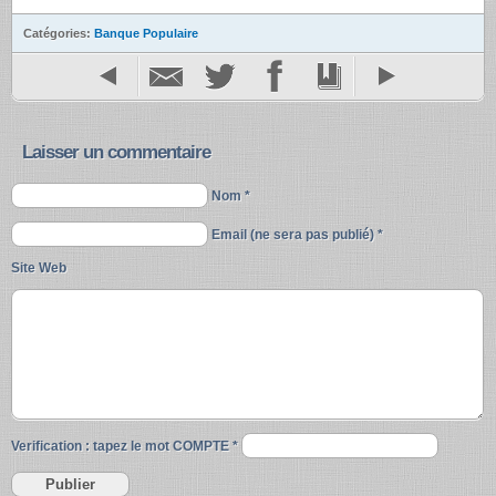
Catégories:
Banque Populaire
Laisser un commentaire
Nom *
Email (ne sera pas publié) *
Site Web
Verification : tapez le mot
COMPTE
*