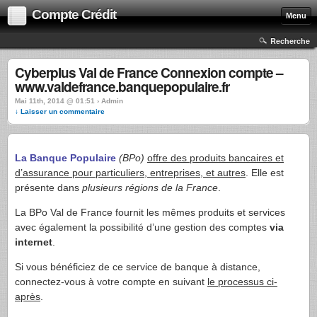
Compte Crédit
Menu
Recherche
Cyberplus Val de France Connexion compte –
www.valdefrance.banquepopulaire.fr
Mai 11th, 2014 @ 01:51 › Admin
↓ Laisser un commentaire
La Banque Populaire
(BPo)
offre des produits bancaires et
d’assurance pour particuliers, entreprises, et autres
. Elle est
présente dans
plusieurs régions de la France
.
La BPo Val de France fournit les mêmes produits et services
avec également la possibilité d’une gestion des comptes
via
internet
.
Si vous bénéficiez de ce service de banque à distance,
connectez-vous à votre compte en suivant
le processus ci-
après
.